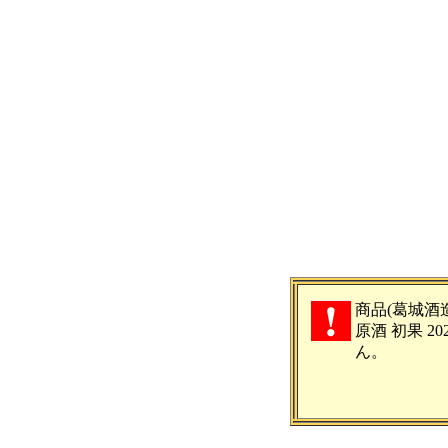
商品(葛城酒
原酒 初果 20
ん。