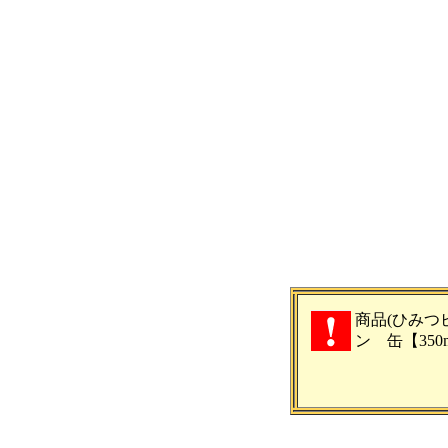
商品(ひみつ
ン 缶【35