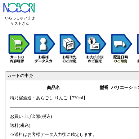
いらっしゃいませ
ゲストさん
カートの中身
商品名
型番
バリエーショ
梅乃宿酒造：あら
ごし りんご【720
ml】
お買い上げ金額(税込)
送料(税込)
※送料はお客様データ入力後に確定します。