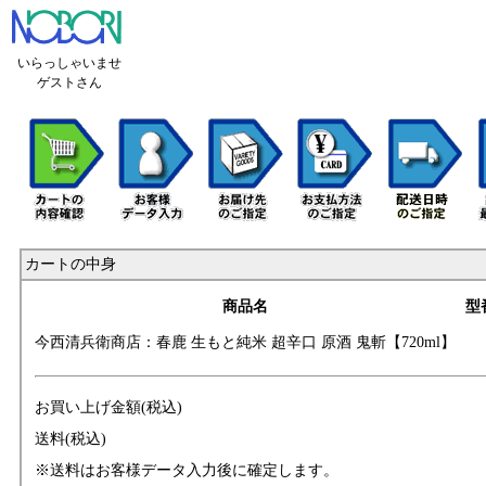
いらっしゃいませ
ゲストさん
カートの中身
商品名
型
今西清兵衛商店：
春鹿 生もと純米
超辛口 原酒 鬼斬
【720ml】
お買い上げ金額(税込)
送料(税込)
※送料はお客様データ入力後に確定します。