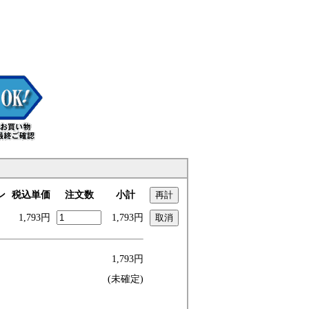
ン
税込単価
注文数
小計
1,793円
1,793円
1,793円
(未確定)