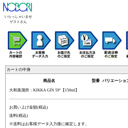
いらっしゃいませ
ゲストさん
カートの中身
商品名
型番
バリエーショ
大和蒸溜所：KIKK
A GIN 59°【150m
l】
お買い上げ金額(税込)
送料(税込)
※送料はお客様データ入力後に確定します。