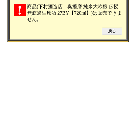
商品(下村酒造店：奥播磨 純米大吟醸 伝授
無濾過生原酒 27BY【720ml】)は販売できま
せん。