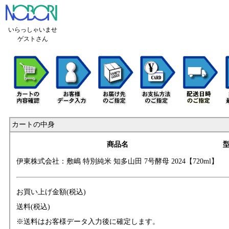
いらっしゃいませ
ゲストさん
カートの中身
商品名
伊東株式会社：敷
嶋 特別純米 知多
山田 7号酵母 202
4【720ml】
お買い上げ金額(税込)
送料(税込)
※送料はお客様データ入力後に確定します。