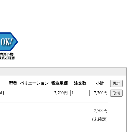
型番
バリエーション
税込単価
注文数
小計
ml】
7,700円
7,700円
7,700円
(未確定)