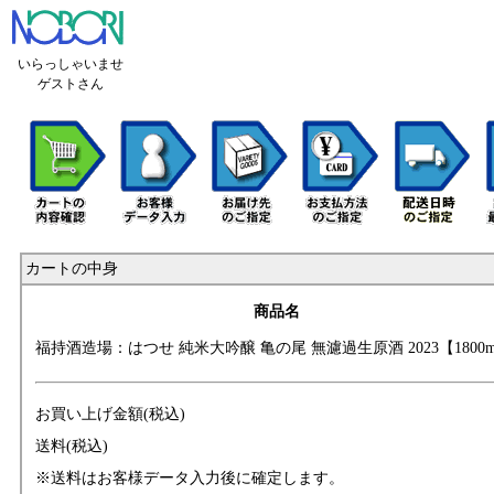
いらっしゃいませ
ゲストさん
カートの中身
商品名
福持酒造場：はつ
せ 純米大吟醸 亀
の尾 無濾過生原酒
2023【1800
お買い上げ金額(税込)
送料(税込)
※送料はお客様データ入力後に確定します。