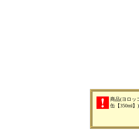
商品(ヨロッコ
缶【350ml