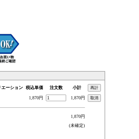
リエーション
税込単価
注文数
小計
1,870円
1,870円
1,870円
(未確定)