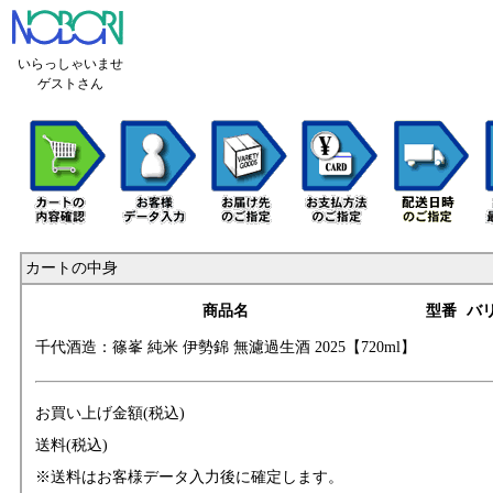
いらっしゃいませ
ゲストさん
カートの中身
商品名
型番
バ
千代酒造：篠峯 純
米 伊勢錦 無濾過
生酒 2025【720ml
】
お買い上げ金額(税込)
送料(税込)
※送料はお客様データ入力後に確定します。