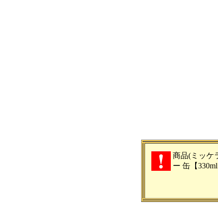
商品(ミッケ
ー 缶【330