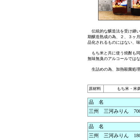
伝統的な醸造法を受け継い
期醸造熟成の為、２、３ヶ
品化されるものにはない、
もち米と共に使う焼酎も同
無味無臭のアルコールでは
生詰めの為、加熱殺菌処理
原材料
もち米・米
品 名
三州 三河みりん 700
品 名
三州 三河みりん 180