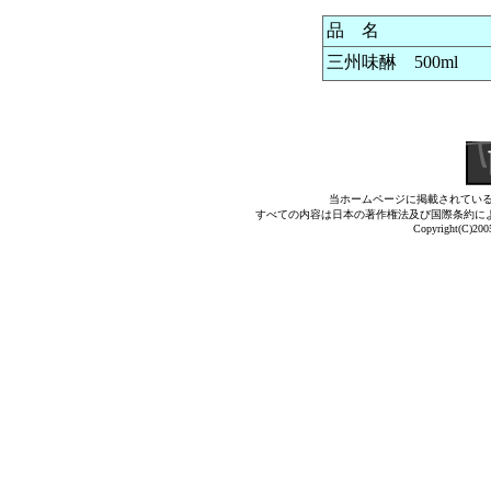
品 名
三州味醂 500ml
当ホームページに掲載されてい
すべての内容は日本の著作権法及び国際条約に
Copyright(C)2005