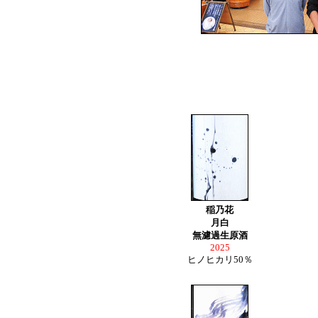
稲乃花
月白
無濾過生原酒
2025
ヒノヒカリ50％