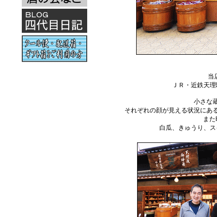
当
ＪＲ・近鉄天理
小さな
それぞれの顔が見える状況にあ
また
白瓜、きゅうり、ス