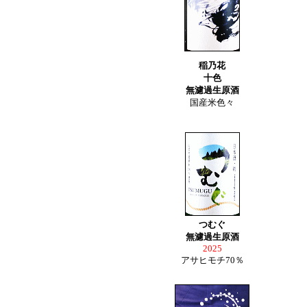
稲乃花
十色
無濾過生原酒
国産米色々
つむぐ
無濾過生原酒
2025
アサヒモチ70％