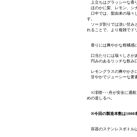
上立ちはグラッシーな香り
ほのかに梨、レモン、シナ
口中では、梨由来の瑞々し
す。
ソーダ割りでは淡い甘みと
れることで、より複雑でド
香りには爽やかな柑橘感に
口当たりには瑞々しさが
円みのあるリッチな飲み口
レモングラスの爽やかさに
甘やかでジューシーな要素
※澪標･･･舟が安全に通
めの道しるべ。
※今回の製造本数は100
容器のステンレスボトルは