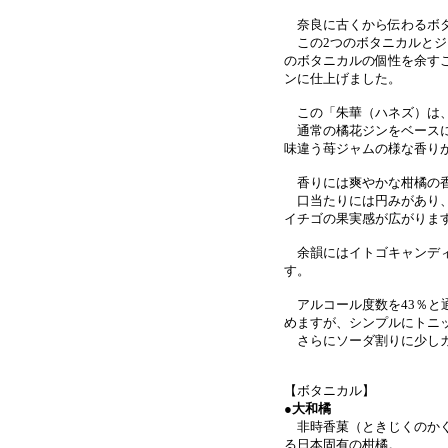
奈良に古くから伝わるボタ
この2つのボタニカルとジ
のボタニカルの個性を余す
ンに仕上げました。
この「朱華（ハネズ）は、
通常の橘花ジンをベースに
味違う苺ジャムの様な香り
香りには爽やかな柑橘の香
口当たりには円みがあり、
イチゴの果実感が広がりま
余韻にはイトゴキャンディ
す。
アルコール度数を43％と
めますが、シンプルにトニ
さらにソーダ割りに少しガ
【ボタニカル】
●大和橘
非時香菓（ときじくのかぐ
る日本固有の柑橘。