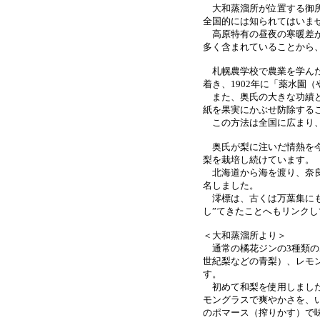
大和蒸溜所が位置する御所
全国的には知られてはいま
高原特有の昼夜の寒暖差が
多く含まれていることから
札幌農学校で農業を学んだ
着き、1902年に「薬水園
また、奥氏の大きな功績と
紙を果実にかぶせ防除する
この方法は全国に広まり、
奥氏が梨に注いだ情熱を今
梨を栽培し続けています。
北海道から海を渡り、奈良の梨
名しました。
澪標は、古くは万葉集にも
し”てきたことへもリンクし
＜大和蒸溜所より＞
通常の橘花ジンの3種類の
世紀梨などの青梨）、レモ
す。
初めて和梨を使用しました
モングラスで爽やかさを、
のポマース（搾りかす）で