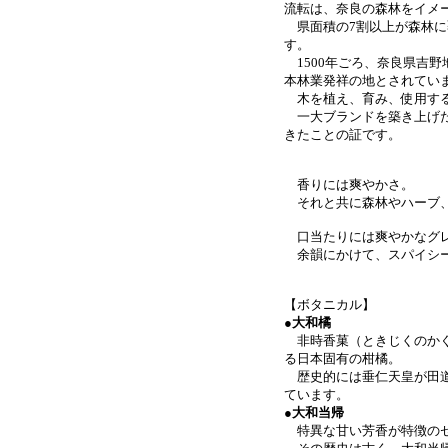
流転は、奈良の森林をイメ
県面積の7割以上が森林に
す。
1500年ごろ、奈良県吉
本林業発祥の地とされてい
木を植え、育み、使用す
一大ブランドを築き上げた
きたことの証です。
香りには爽やかさ。
それと共に森林やハーブ、
口当たりには爽やかなグレ
余韻にかけて、スパイシー
【ボタニカル】
●大和橘
非時香菓（ときじくのかぐ
る日本固有の柑橘。
歴史的には垂仁天皇が田道
ています。
●
大和当帰
特異な甘い芳香が特徴の