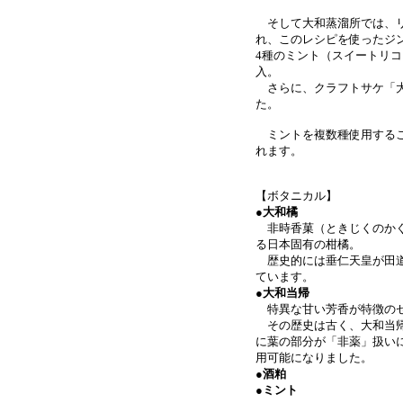
そして大和蒸溜所では、リ
れ、このレシピを使ったジ
4種のミント（スイートリ
入。
さらに、クラフトサケ「大
た。
ミントを複数種使用するこ
れます。
【ボタニカル】
●大和橘
非時香菓（ときじくのかぐ
る日本固有の柑橘。
歴史的には垂仁天皇が田道
ています。
●
大和当帰
特異な甘い芳香が特徴の
その歴史は古く、大和当帰
に葉の部分が「非薬」扱い
用可能になりました。
●酒粕
●ミント