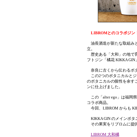
LIBROMとのコラボジン
油長酒造が新たな取組みと
立。
歴史ある「大和」の地で育
フトジン「橘花 KIKKA G
奈良に古くから伝わるボタ
この2つのボタニカルとジ
のボタニカルの個性を余す
ンに仕上げました。
この「alter ego」は福岡県
コラボ商品。
今回、LIBROM からも K
KIKKA GIN のメイ
その果実をリブロムに提供
LIBROM 大和橘