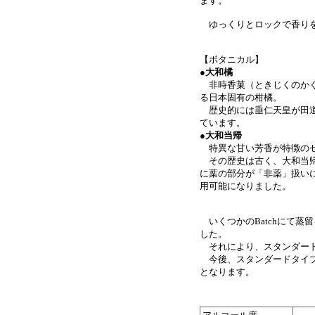
ます。
ゆっくりとロックで香りを
【ボタニカル】
●大和橘
非時香菓（ときじくのかぐ
る日本固有の柑橘。
歴史的には垂仁天皇が田道
ています。
●
大和当帰
特異な甘い芳香が特徴の
その歴史は古く、大和当帰
に葉の部分が「非薬」扱い
用可能になりました。
いくつかのBatchにて蒸留
した。
それにより、スタンダード
今後、スタンダードタイプ
となります。