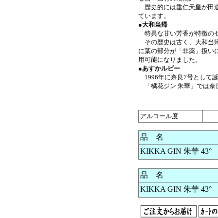
歴史的には垂仁天皇が田道
ています。
●
大和当帰
特異な甘い芳香が特徴の
その歴史は古く、大和当帰
に葉の部分が「非薬」扱い
用可能になりました。
●
あすかルビー
1996年に奈良7号として
「橘花ジン 朱華」では奈
アルコール度
品 名
KIKKA GIN 朱華 43° 
品 名
KIKKA GIN 朱華 43° 