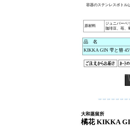
容器のステンレスボトルは
ジュニパーベ
原材料
珈琲豆、苺、
品 名
KIKKA GIN 雫と簪 45
大和蒸留所
橘花 KIKKA G