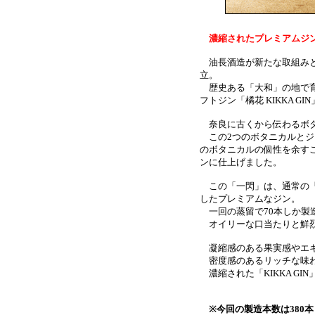
濃縮されたプレミアムジ
油長酒造が新たな取組みと
立。
歴史ある「大和」の地で育
フトジン「橘花 KIKKA G
奈良に古くから伝わるボタ
この2つのボタニカルとジ
のボタニカルの個性を余す
ンに仕上げました。
この「一閃」は、通常の「K
したプレミアムなジン。
一回の蒸留で70本しか製造で
オイリーな口当たりと鮮烈
凝縮感のある果実感やエ
密度感のあるリッチな味
濃縮された「KIKKA GI
※今回の製造本数は380本