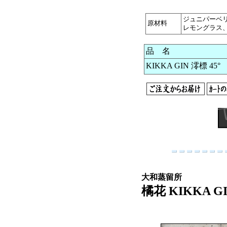
ジュニパーベ
原材料
レモングラス
品 名
KIKKA GIN 澪標 45° 
大和蒸留所
橘花 KIKKA GI