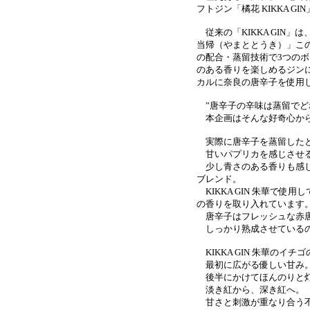
フトジン「橘花 KIKKA G
従来の「KIKKA GIN
当帰（やまととうき）」こ
の配合・蒸留技術で3つの
のある香りを楽しめるジン
カルに奈良の唐辛子を使用
”唐辛子の辛味は蒸留でど
本企画はそんな好奇心から
実際に唐辛子を蒸留したと
甘いパプリカを感じさせる
少し青さのある香りも感じ
ブレンド。
KIKKA GIN 朱華で
の香りを取り入れています
唐辛子はフレッシュな赤唐
しっかり熟成させているの
KIKKA GIN 朱華のイ
最初に広がる優しい甘み
後半にかけてほんのりと
淡き紅から、深き紅へ。
甘さと刺激が重なり合う不