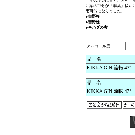
その歴史は古く、大和当帰
に葉の部分が「非薬」扱い
用可能になりました。
●
吉野杉
●吉野桧
●キハダの実
アルコール度
品 名
KIKKA GIN 流転 47° 
品 名
KIKKA GIN 流転 47° 