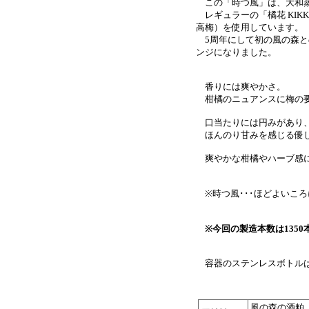
この「時つ風」は、大和蒸
レギュラーの「橘花 KIK
高梅）を使用しています。
5周年にして初の風の森との
ンジになりました。
香りには爽やかさ。
柑橘のニュアンスに梅の要
口当たりには円みがあり
ほんのり甘みを感じる優し
爽やかな柑橘やハーブ感に
※時つ風･･･ほどよいこ
※今回の製造本数は135
容器のステンレスボトルは
風の森の酒粕