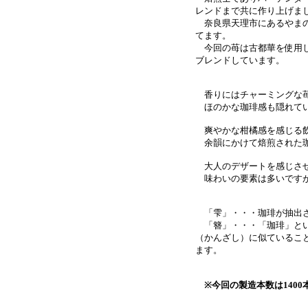
レンドまで共に作り上げま
奈良県天理市にあるやまの
てます。
今回の苺は古都華を使用し
ブレンドしています。
香りにはチャーミングな
ほのかな珈琲感も隠れて
爽やかな柑橘感を感じる飲
余韻にかけて焙煎された珈
大人のデザートを感じさせ
味わいの要素は多いですが
「雫」・・・珈琲が抽出さ
「簪」・・・「珈琲」とい
（かんざし）に似ているこ
ます。
※今回の製造本数は140