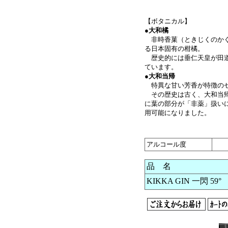
【ボタニカル】
●大和橘
非時香菓（ときじくのかぐ
る日本固有の柑橘。
歴史的には垂仁天皇が田道
ています。
●
大和当帰
特異な甘い芳香が特徴の
その歴史は古く、大和当帰
に葉の部分が「非薬」扱い
用可能になりました。
アルコール度
品 名
KIKKA GIN 一閃 59° 