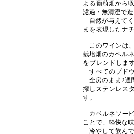
よる葡萄畑から
濾過・無清澄で造
自然が与えてく
まを表現したナ
このワインは、
栽培畑のカベル
をブレンドしま
すべてのブドウ
全房のまま2週
搾しステンレス
す。
カベルネソービ
ことで、軽快な
冷やして飲んで