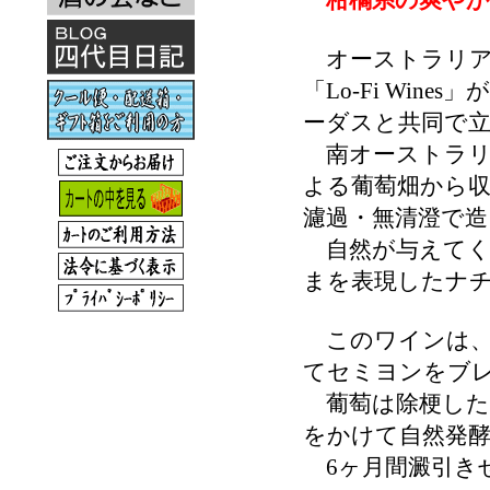
柑橘系の爽やか
オーストラリア
「Lo-Fi Wine
ーダスと共同で立ち
南オーストラリ
よる葡萄畑から
濾過・無清澄で造
自然が与えてく
まを表現したナ
このワインは、
てセミヨンをブレ
葡萄は除梗した
をかけて自然発
6ヶ月間澱引き