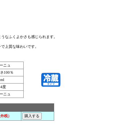
うなふくよかさも感じられます。
チで上質な味わいです。
ーニュ
ネ100％
0ml
14度
ーニュ
（外税）