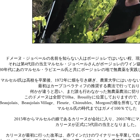
ドメーヌ・ジョベールの名前を知らない人はボージョレではいない程、現
それは第4代目の当主マルセル・ジョベールさんがボージョレのワイン
980年代にあのマルセル・ラピエール氏と共にボージョレの地で無農薬を実践
マルセルl氏は高校を卒業後、1972年に畑を引き継ぎ、農業大学にはいかな
最初はカーブコペラティフの推奨する農法で行っており
何かが違うと思い、まだ誰も行わなかった無農薬農法に切り
このドメーヌは全部で10ha、Brouillyに位置しておりますので
eaujolais、Beaujolais Village、Fleurie、Chiroubles、Morgo
マルセル氏の時代まではガメイ100％でした
2015年からマルセルの娘であるカリーヌが会社に入り、20017年に
カリーヌが正式に5代目の当主となりました。
カリーヌが最初に行った改革は、赤ワインだけのワイナリーを卒業して白