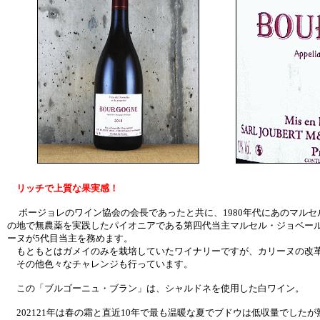
リッチで上質な果実感！
ボージョレのワイン協会の会長であったと共に、1980年代にあのマルセ
の地で無農薬を実践したパイオニアである第四代当主マルセル・ジョベー
ーヌが5代目当主を務めます。
もともとはガメイのみを栽培していたワイナリーですが、カリーヌの改革
その他色々なチャレンジも行っています。
この「ブルゴーニュ・ブラン」は、シャルドネを使用した白ワイン。
202121年は春の霜と直近10年で最も温暖な夏でブドウは低収量でした