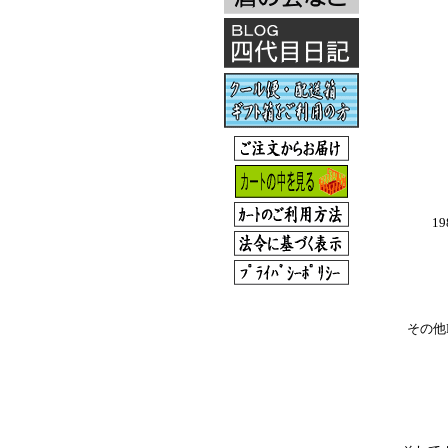
1
その他B