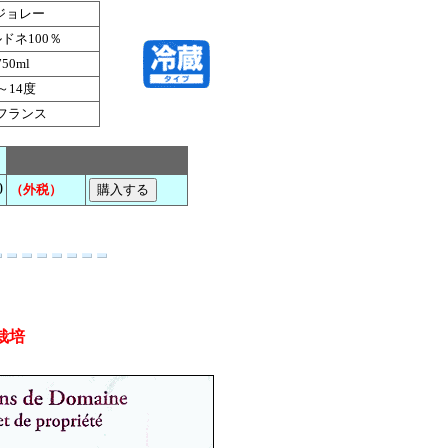
ジョレー
ドネ100％
750ml
～14度
dフランス
0
（外税）
栽培