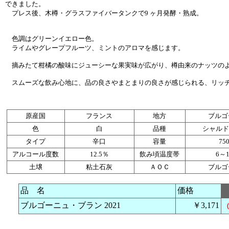
できました。
プレス後、木樽・グラスファイバータンクで9 ヶ月発酵・熟成。
色調はグリーンイエロー色。
ライムやグレープフルーツ、ミントのアロマを感じます。
摘みたて柑橘の酸味にジューシーな果実味が広がり、樽由来のナッツのよ
スムーズな飲み心地に、品の良さやまとまりの良さが感じられる、リッ
原産国
フランス
地方
ブルゴ
色
白
品種
シャルド
タイプ
辛口
容量
75
アルコール度数
12.5％
飲み頃温度帯
6～
土壌
粘土石灰
ＡＯＣ
ブルゴ
品 名
価格
ブルゴーニュ・ブラン 2021
￥3,171