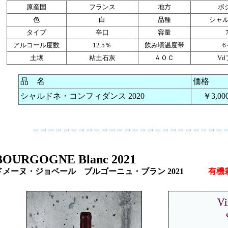
原産国
フランス
地方
ボ
色
白
品種
シャル
タイプ
辛口
容量
アルコール度数
12.5％
飲み頃温度帯
6
土壌
粘土石灰
ＡＯＣ
V
品 名
価格
シャルドネ・コンフィダンス 2020
￥3,00
BOURGOGNE Blanc 2021
ドメーヌ・ジョベール ブルゴーニュ・ブラン 2021
有機