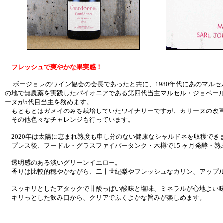
フレッシュで爽やかな果実感！
ボージョレのワイン協会の会長であったと共に、1980年代にあのマルセ
の地で無農薬を実践したパイオニアである第四代当主マルセル・ジョベー
ーヌが5代目当主を務めます。
もともとはガメイのみを栽培していたワイナリーですが、カリーヌの改革
その他色々なチャレンジも行っています。
2020年は太陽に恵まれ熟度も申し分のない健康なシャルドネを収穫でき
プレス後、フードル・グラスファイバータンク・木樽で15 ヶ月発酵・熟
透明感のある淡いグリーンイエロー。
香りは比較的穏やかながら、二十世紀梨やフレッシュなカリン、アップル
スッキリとしたアタックで甘酸っぱい酸味と塩味、ミネラルが心地よい
キリっとした飲み口から、クリアでふくよかな旨みが楽しめます。