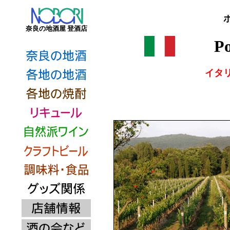
奈良の地酒屋 登酒店
Po
イタ