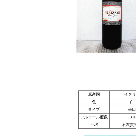
原産国
イタリ
色
白
タイプ
辛口
アルコール度数
13％
土壌
石灰質