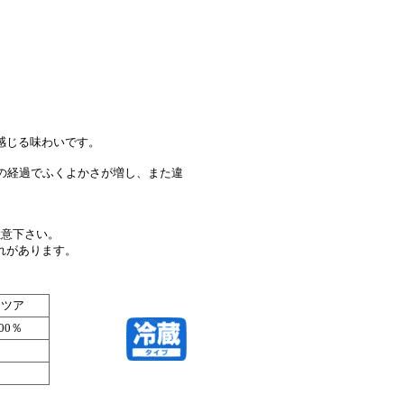
。
感じる味わいです。
の経過でふくよかさが増し、また違
注意下さい。
れがあります。
ッツア
00％