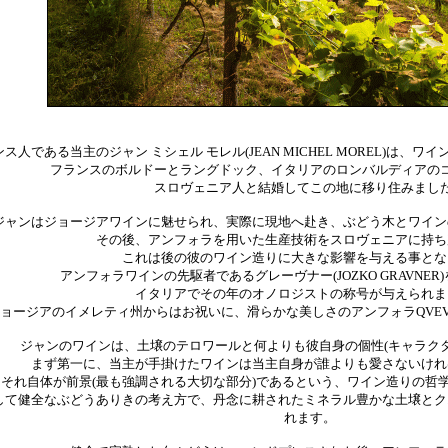
ス人である当主のジャン ミシェル モレル(JEAN MICHEL MOREL)は、
フランスのボルドーとラングドック、イタリアのロンバルディアの
スロヴェニア人と結婚してこの地に移り住みまし
ジャンはジョージアワインに魅せられ、実際に現地へ赴き、ぶどう木とワイン
その後、アンフォラを用いた生産技術をスロヴェニアに持ち
これは後の彼のワイン造りに大きな影響を与える事とな
アンフォラワインの先駆者であるグレーヴナー(JOZKO GRAVNE
イタリアでその年のオノロジストの称号が与えられま
ョージアのイメレティ州からはお祝いに、滑らかな美しさのアンフォラQVEV
ジャンのワインは、土壌のテロワールと何よりも彼自身の個性(キャラク
まず第一に、当主が手掛けたワインは当主自身が誰よりも愛さないけれ
それ自体が前景(最も強調される大切な部分)であるという、ワイン造りの哲
して健全なぶどうありきの考え方で、丹念に耕されたミネラル豊かな土壌とク
れます。