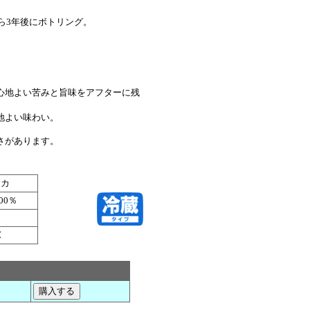
ら3年後にボトリング。
心地よい苦みと旨味をアフターに残
地よい味わい。
さがあります。
スカ
00％
℃