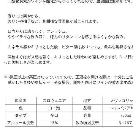
二酸化炭素がワインを酸化から守ってくれるので、亜硫酸は無添加です
香りには爽やかさ。
カリンや柚子など、和柑橘な雰囲気が感じられます。
口当たりは瑞々しく、フレッシュ。
ややドライな飲み口に、ほんのりタンニンを感じるふくよかな旨み。
ミネラル感やキリっとした酸、ビター感はありつつも、飲み心地良さを
開栓すぐはガス感も強く、キリっとした味わいが楽しめますが、3～5日
った美味しさが楽しめます。
※5気圧以上の高圧となっていますので、王冠栓を開ける際は、十分にご
動かした直後や冷却が不十分な場合、開栓と同時にワインが噴き出す恐
原産国
スロヴェニア
地方
ノヴァゴリ
色
白・泡
品種
マルバジア1
タイプ
辛口
容量
750ml
アルコール度数
13％
飲み頃温度帯
6～16℃