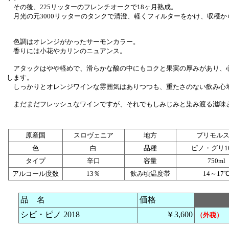
その後、225リッターのフレンチオークで18ヶ月熟成。
月光の元3000リッターのタンクで清澄、軽くフィルターをかけ、収穫か
色調はオレンジがかったサーモンカラー。
香りには小花やカリンのニュアンス。
アタックはやや軽めで、滑らかな酸の中にもコクと果実の厚みがあり、
します。
しっかりとオレンジワインな雰囲気はありつつも、重たさのない飲み心
まだまだフレッシュなワインですが、それでもしみじみと染み渡る滋味
原産国
スロヴェニア
地方
プリモル
色
白
品種
ピノ・グリ1
タイプ
辛口
容量
750ml
アルコール度数
13％
飲み頃温度帯
14～17
品 名
価格
シビ・ピノ 2018
￥3,600
（外税）