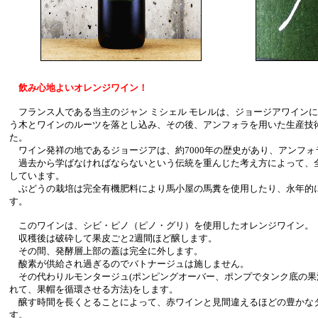
飲み心地よいオレンジワイン！
フランス人である当主のジャン ミシェル モレルは、ジョージアワイン
う木とワインのルーツを落とし込み、その後、アンフォラを用いた生産技
た。
ワイン発祥の地であるジョージアは、約7000年の歴史があり、アンフォ
過去から学ばなければならないという伝統を重んじた考え方によって、
しています。
ぶどうの栽培は完全有機肥料により馬小屋の馬糞を使用したり、永年的
す。
このワインは、シビ・ピノ（ピノ・グリ）を使用したオレンジワイン。
収穫後は破砕して果皮ごと2週間ほど醸します。
その間、発酵層上部の蓋は完全に外します。
酸素が供給され過ぎるのでバトナージュは施しません。
その代わりルモンタージュ(ポンピングオーバー、ポンプでタンク底の果
れて、果帽を循環させる方法)をします。
醸す時間を長くとることによって、赤ワインと見間違えるほどの豊かな
す。