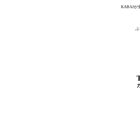
KABA
ぶ
T