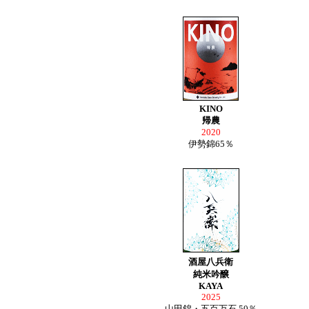
KINO
帰農
2020
伊勢錦65％
酒屋八兵衛
純米吟醸
KAYA
2025
山田錦・五百万石 50％