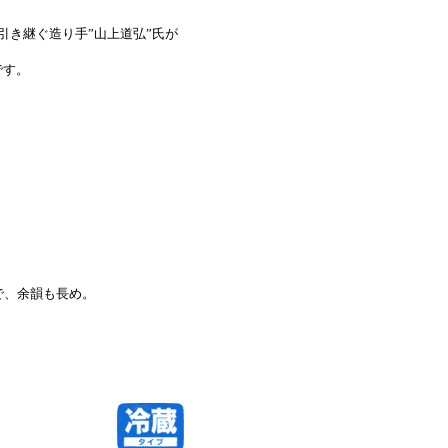
引き継ぐ造り手”山上道弘”氏が
です。
。
で、余韻も長め。