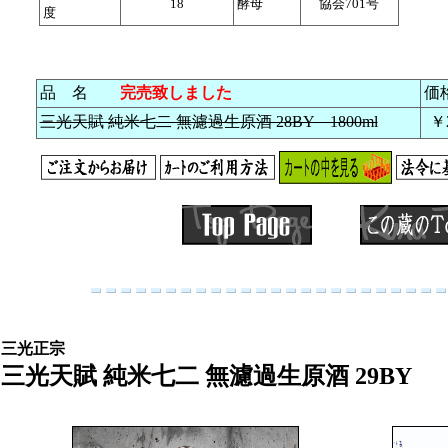
18
酵母
協会701号
度
品 名
完売致しました
価
三光天賦 純米七二 無濾過生原酒 28BY 1800ml
￥2
三光正宗
三光天賦 純米七二 無濾過生原酒 29BY