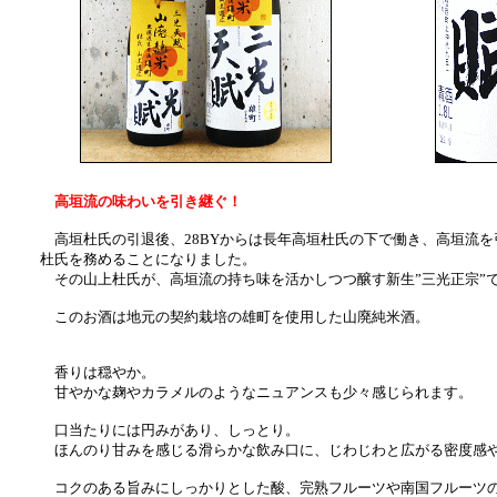
高垣流の味わいを引き継ぐ！
高垣杜氏の引退後、28BYからは長年高垣杜氏の下で働き、高垣流を
杜氏を務めることになりました。
その山上杜氏が、高垣流の持ち味を活かしつつ醸す新生”三光正宗”
このお酒は地元の契約栽培の雄町を使用した山廃純米酒。
香りは穏やか。
甘やかな麹やカラメルのようなニュアンスも少々感じられます。
口当たりには円みがあり、しっとり。
ほんのり甘みを感じる滑らかな飲み口に、じわじわと広がる密度感
コクのある旨みにしっかりとした酸、完熟フルーツや南国フルーツの