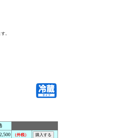
ます。
格
,500
（外税）