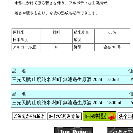
余韻にかけてほろ苦さを伴う、フルボディな山廃純米。
若さや硬さもあり、今後の熟成も期待できます。
原料米
雄町
精米歩合
65％
日本酒度
酸度
アルコール度
18
酵母
協会701号
品 名
価
三光天賦 山廃純米 雄町 無濾過生原酒 2024 720ml
￥
品 名
三光天賦 山廃純米 雄町 無濾過生原酒 2024 1800ml
￥