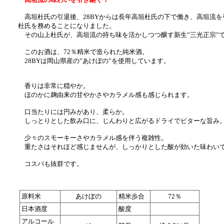
高垣杜氏の引退後、28BYからは長年高垣杜氏の下で働き、高垣流を
杜氏を務めることになりました。
その山上杜氏が、高垣流の持ち味を活かしつつ醸す新生”三光正宗”
このお酒は、72％精米で造られた純米酒。
28BYは岡山県産の”あけぼの”を使用しています。
香りは非常に穏やか。
ほのかに麹由来の甘やかさやカラメル感も感じられます。
口当たりには円みがあり、柔らか。
しっとりとした飲み口に、じんわりと広がるドライでビターな旨み
少々のスモーキーさやカラメル感を伴う複雑性。
重たさはそれほど感じませんが、しっかりとした酸が効いた味わい
コスパも抜群です。
原料米
あけぼの
精米歩合
72％
日本酒度
酸度
アルコール