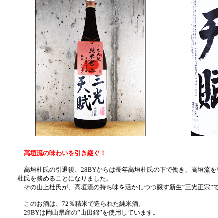
高垣流の味わいを引き継ぐ！
高垣杜氏の引退後、28BYからは長年高垣杜氏の下で働き、高垣流を
杜氏を務めることになりました。
その山上杜氏が、高垣流の持ち味を活かしつつ醸す新生”三光正宗”
このお酒は、72％精米で造られた純米酒。
29BYは岡山県産の”山田錦”を使用しています。