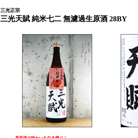
三光正宗
三光天賦 純米七二 無濾過生原酒 28BY
高垣流の味わいを引き継ぐ！