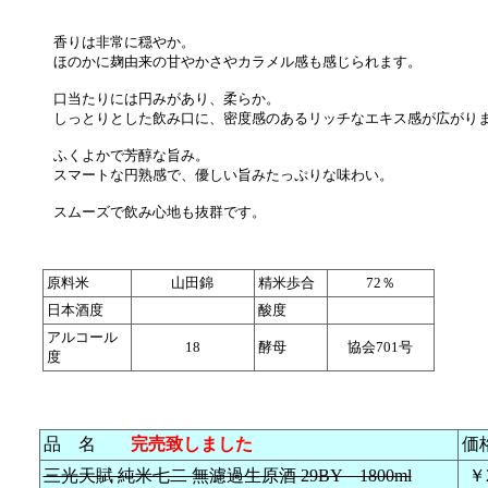
香りは非常に穏やか。
ほのかに麹由来の甘やかさやカラメル感も感じられます。
口当たりには円みがあり、柔らか。
しっとりとした飲み口に、密度感のあるリッチなエキス感が広がり
ふくよかで芳醇な旨み。
スマートな円熟感で、優しい旨みたっぷりな味わい。
スムーズで飲み心地も抜群です。
原料米
山田錦
精米歩合
72％
日本酒度
酸度
アルコール
18
酵母
協会701号
度
品 名
完売致しました
価
三光天賦 純米七二 無濾過生原酒 29BY 1800ml
￥2