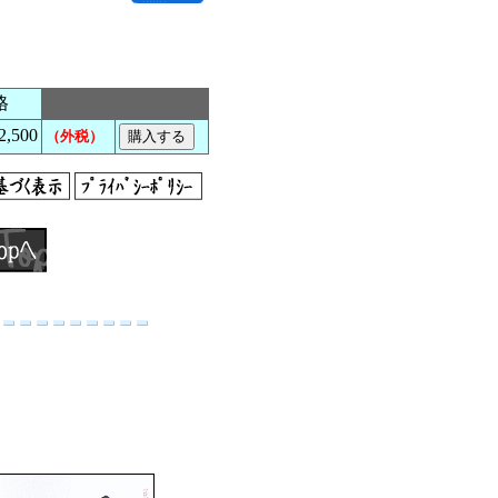
格
,500
（外税）