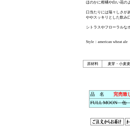
ほのかに柑橘や白い花のよ
口当たりには瑞々しさがあ
ややスッキリとした飲み口
シトラスやフローラルなホ
Style：american wheat ale
原材料
麦芽・小麦
品 名
完売致
FULL MOON 缶 