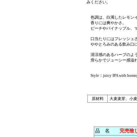
みください。
色調は、白濁したレモン
香りには爽やかさ。
ピーチやパイナップル、マ
口当たりにはフレッシュ
ややとろみのある飲み口に
清涼感のあるハーブのよう
滑らかでジューシー感溢れ
Style：juicy IPA with homeg
原材料
大麦麦芽、小
品 名
完売致