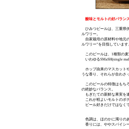
酸味とモルトの好バラン
ひみつビールは、三重県伊
ルワリー。
自家栽培の原材料や地元の
ルワリー”を目指しています
このビールは、1種類の麦
いわゆるSMaSH(single 
ホップ由来のマスカットや
うな香り、それらが合わさ
このビールの特徴はもちろ
の絶妙なバランス。
もぎたての新鮮な果実を連
これが程よいモルトのボデ
ビール好きだけではなくて
色調は、ほのかに濁りのあ
香りには、ややスパイシー