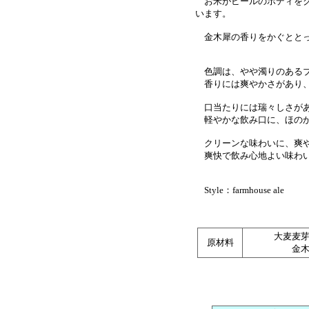
お米がビールのボディをク
います。
金木犀の香りをかぐととって
色調は、やや濁りのあるブ
香りには爽やかさがあり、
口当たりには瑞々しさがあ
軽やかな飲み口に、ほのか
クリーンな味わいに、爽や
爽快で飲み心地よい味わ
Style：farmhouse ale
大麦麦
原材料
金