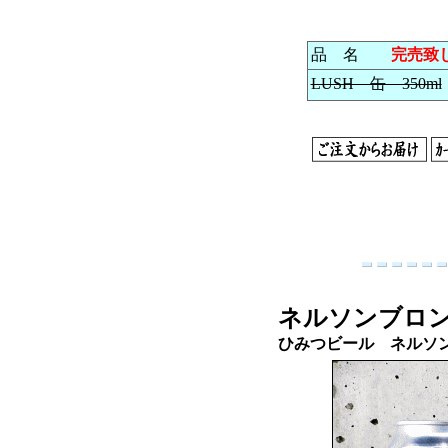
品 名
完売致
LUSH 缶 350ml
ネルソンブロ
ひみつビール ネルソ