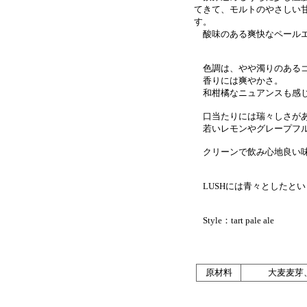
てきて、モルトのやさしい
す。
酸味のある爽快なペールエ
色調は、やや濁りのあるゴ
香りには爽やかさ。
和柑橘なニュアンスも感
口当たりには瑞々しさがあ
若いレモンやグレープフル
クリーンで飲み心地良い
LUSHには青々としたと
Style：tart pale ale
原材料
大麦麦芽