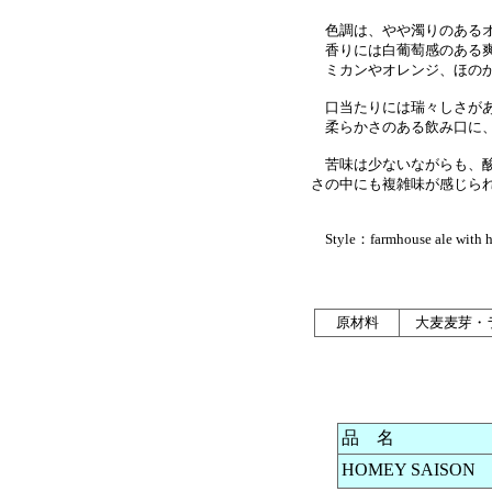
色調は、やや濁りのあるオ
香りには白葡萄感のある
ミカンやオレンジ、ほのか
口当たりには瑞々しさがあ
柔らかさのある飲み口に、
苦味は少ないながらも、酸
さの中にも複雑味が感じら
Style：farmhouse ale with 
原材料
大麦麦芽・
品 名
HOMEY SAISON 