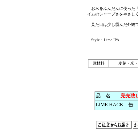
お米をふんだんに使った「R
イムのシャープさをやさし
見た目は少し霞んだ外観で
Style：Lime IPA
原材料
麦芽・米
品 名
完売致
LIME HACK 缶 3