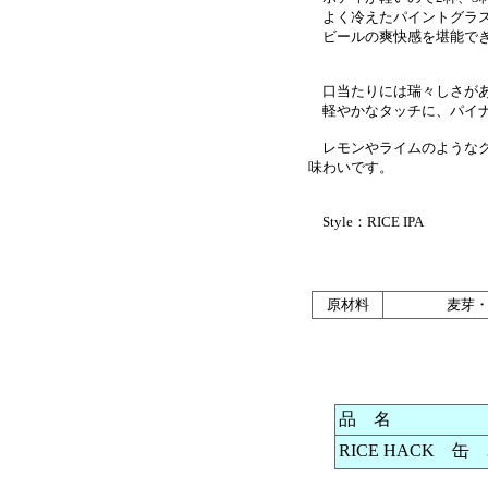
よく冷えたパイントグラス
ビールの爽快感を堪能で
口当たりには瑞々しさがあ
軽やかなタッチに、パイナ
レモンやライムのようなク
味わいです。
Style：RICE IPA
原材料
麦芽
品 名
RICE HACK 缶 3