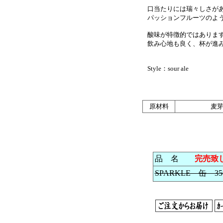
口当たりには瑞々しさがあ
パッションフルーツのよう
酸味が特徴的ではあります
飲み心地も良く、杯が進
Style：sour ale
原材料
麦
品 名
完売致
SPARKLE 缶 35