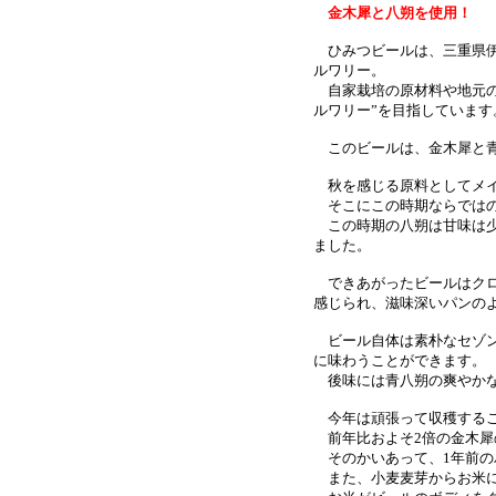
金木犀と八朔を使用
！
ひみつビールは、三重県伊
ルワリー。
自家栽培の原材料や地元の
ルワリー”を目指しています
このビールは、金木犀と青
秋を感じる原料としてメイ
そこにこの時期ならではの
この時期の八朔は甘味は少
ました。
できあがったビールはクロ
感じられ、滋味深いパンの
ビール自体は素朴なセゾン
に味わうことができます。
後味には青八朔の爽やかな
今年は頑張って収穫するこ
前年比およそ2倍の金木犀
そのかいあって、1年前の
また、小麦麦芽からお米に