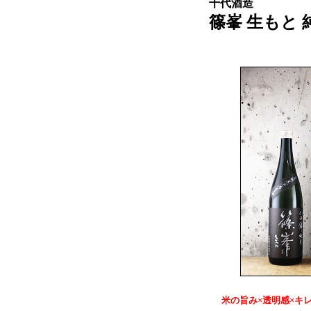
千代酒造
篠峯 生もと 純
米の旨み×透明感×キ