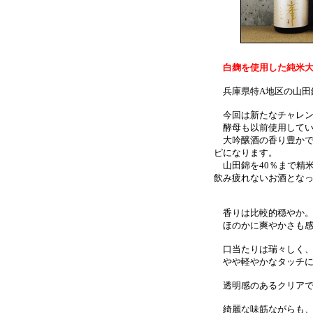
白麹を使用した純米
兵庫県特A地区の山田
今回は新たなチャレン
酵母も以前使用していた
大吟醸酒の香り豊かで
ピになります。
山田錦を40％まで精
飲み疲れないお酒とな
香りは比較的穏やか
ほのかに爽やかさも感
口当たりは瑞々しく、
やや軽やかなタッチに
透明感のあるクリアで
綺麗な味筋ながらも、