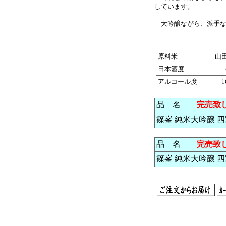
しています。
大吟醸ながら、派手な
原料米
山
日本酒度
+
アルコール度
1
品 名
完売致
篠峯 純米大吟醸 四割
品 名
完売致
篠峯 純米大吟醸 四割