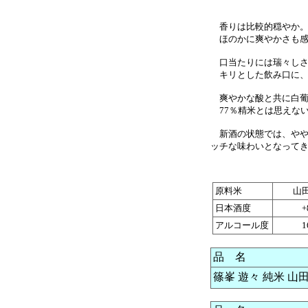
香りは比較的穏やか
ほのかに爽やかさも感
口当たりには瑞々しさ
キリとした飲み口に、
爽やかな酸と共に白葡
77％精米とは思えな
新酒の状態では、やや
ッチな味わいとなって
原料米
山
日本酒度
+
アルコール度
1
品 名
篠峯 遊々 純米 山田