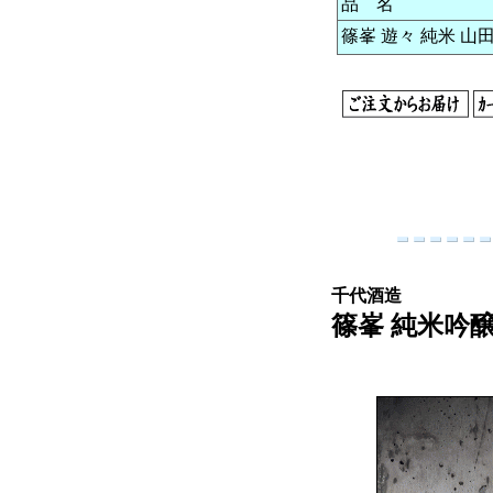
品 名
篠峯 遊々 純米 山田錦
千代酒造
篠峯 純米吟醸 