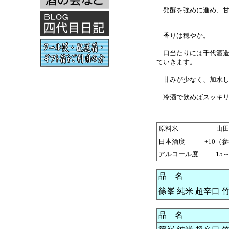
発酵を強めに進め、甘
香りは穏やか。
口当たりには千代酒造
ていきます。
甘みが少なく、加水し
冷酒で飲めばスッキリ
原料米
山
日本酒度
+10（
アルコール度
15～
品 名
篠峯 純米 超辛口 竹
品 名