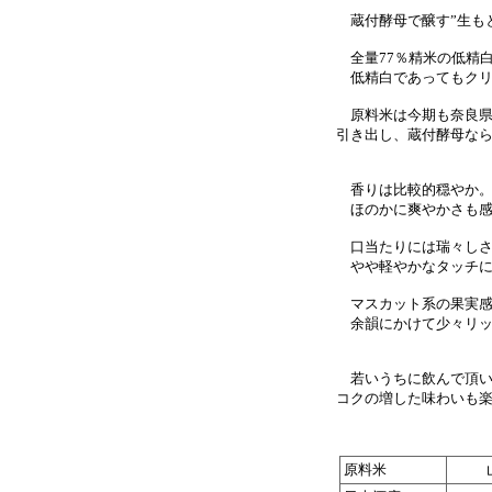
蔵付酵母で醸す”生も
全量77％精米の低精
低精白であってもクリ
原料米は今期も奈良県
引き出し、蔵付酵母な
香りは比較的穏やか
ほのかに爽やかさも感
口当たりには瑞々しさ
やや軽やかなタッチに
マスカット系の果実感
余韻にかけて少々リッ
若いうちに飲んで頂い
コクの増した味わいも
原料米