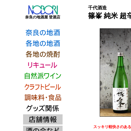
千代酒造
篠峯 純米 超
奈良の地酒屋 登酒店
スッキリ軽快さのあ