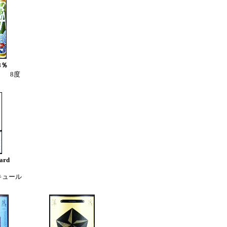
8％
） 8度
ard
キュール