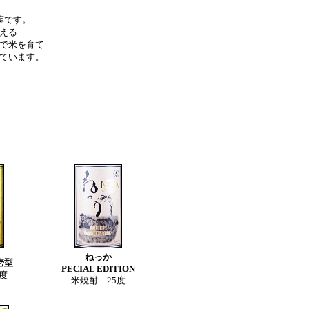
葉です。
える
で米を育て
ています。
ねっか
壱型
PECIAL EDITION
度
米焼酎 25度