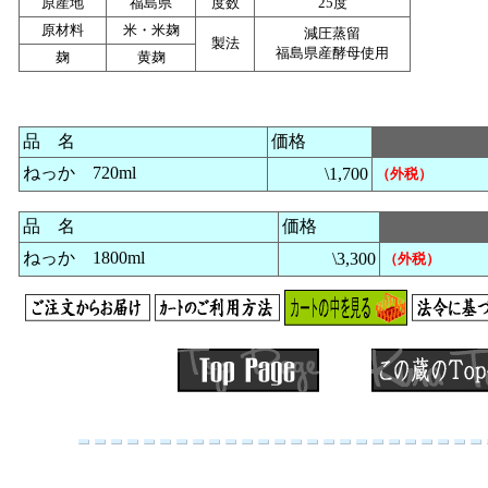
原産地
福島県
度数
25度
原材料
米・米麹
減圧蒸留
製法
福島県産酵母使用
麹
黄麹
品 名
価格
ねっか 720ml
\1,700
（外税）
品 名
価格
ねっか 1800ml
\3,300
（外税）