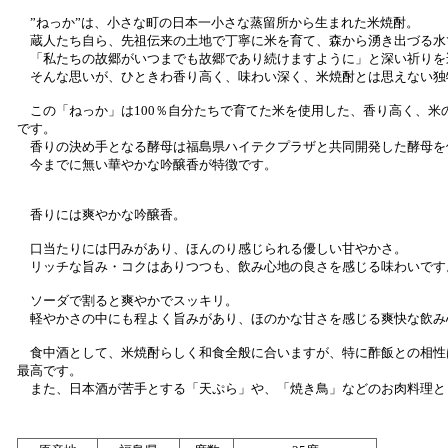
”ねっか”は、小さな町の日本一小さな蒸留所から生まれた米焼酎。
蔵人たち自ら、先祖伝来の土地で丁寧に米を育て、森から湧き出づる水
「私たちの故郷がいつまでも故郷であり続けますように」と深い祈りを
そんな思いが、ひときわ香り高く、味わい深く、米焼酎とは思えない独
この「ねっか」は100％自分たちで育てた米を使用した、香り高く、米
です。
香りの決め手となる酵母は福島県ハイテクプラザと共同開発した酵母を
今までに無い華やかな吟醸香が特徴です。
香りには爽やかな吟醸香。
口当たりには円みがあり、ほんのり感じられる優しい甘やかさ。
リッチな旨み・コクはありつつも、飲み心地の良さを感じる味わいです
ソーダで割ると爽やかでスッキリ。
軽やかさの中にも程よく旨みがあり、ほのかな甘さを感じる爽快な飲み
食中酒として、米焼酎らしく和食全般に合いますが、特に酢飯との相性
最高です。
また、日本酒が苦手とする「天ぷら」や、「焼き鳥」などのお肉料理と