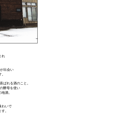
まれ
者が出会い
す。
喜ばれる酒のこと。
の酵母を使い
の地酒。
味わいで
ます。