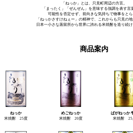
「ねっか」とは、只見町周辺の方言。
「まったく」「ぜんぜん」を意味する強調を表す言
可能性を否定せず、前向きな気持ちで物事をとら
「ねっかさすけねぇー」の精神で、これからも只見の地
日本一小さな蒸留所から世界に誇れる米焼酎を造り続け
商品案内
ねっか
めごねっか
ばがねっか 
米焼酎 25度
米焼酎 20度
米焼酎 25