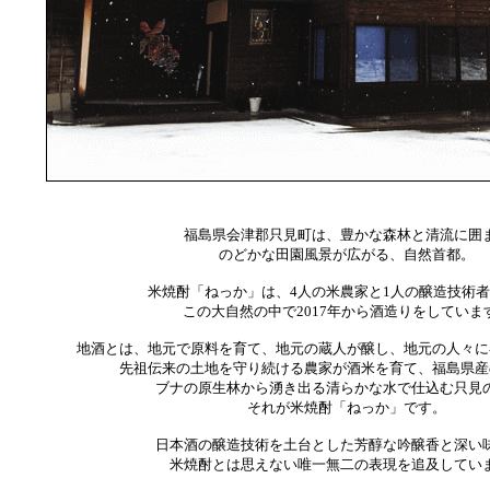
福島県会津郡只見町は、豊かな森林と清流に囲
のどかな田園風景が広がる、自然首都。
米焼酎「ねっか」は、4人の米農家と1人の醸造技術
この大自然の中で2017年から酒造りをしていま
地酒とは、地元で原料を育て、地元の蔵人が醸し、地元の人々に
先祖伝来の土地を守り続ける農家が酒米を育て、福島県産
ブナの原生林から湧き出る清らかな水で仕込む只見
それが米焼酎「ねっか」です。
日本酒の醸造技術を土台とした芳醇な吟醸香と深い
米焼酎とは思えない唯一無二の表現を追及してい