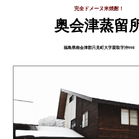
完全ドメーヌ米焼酎！
奥会津蒸留
福島県南会津郡只見町大字梁取字沖998