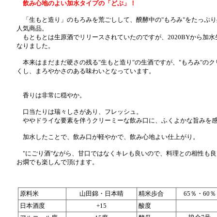
飲み心地のよい加水タイプの「どぶ」！
「生もと造り」のもろみを荒ごしして、醗酵中の"もろみ"をたっぷり
人気商品。
もともとは生原酒でリリースされていたのですが、2020BYから加
なりました。
本来はまだまだ硬さの残る"生もと造り"の生酒ですが、"もろみ"の
くし、まろやかさのある味わいとなっています。
香りは非常に穏やか。
口当たりは瑞々しさがあり、フレッシュ。
ややドライな要素を伴うクリーミーな飲み口に、ふくよかな旨みを感
加水したことで、飲み口が軽やかで、飲み心地よい仕上がり。
"にごり酒"ながら、甘口ではなくキレも良いので、料理との相性も良
お燗でも楽しんで頂けます。
原料米
山田錦・日本晴
精米歩合
65％・60％
日本酒度
+15
酸度