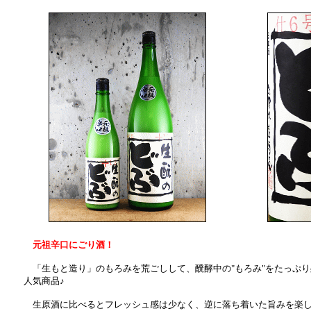
元祖辛口にごり酒！
「生もと造り」のもろみを荒ごしして、醗酵中の"もろみ"をたっぷり
人気商品♪
生原酒に比べるとフレッシュ感は少なく、逆に落ち着いた旨みを楽し