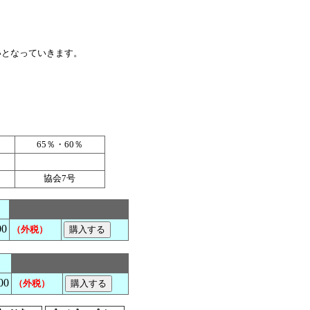
となっていきます。
65％・60％
協会7号
00
（外税）
00
（外税）