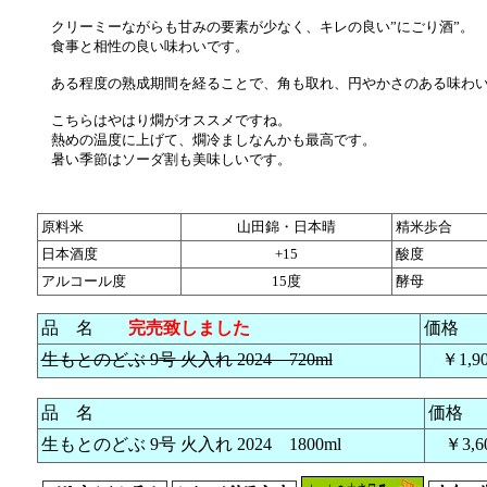
クリーミーながらも甘みの要素が少なく、キレの良い”にごり酒”。
食事と相性の良い味わいです。
ある程度の熟成期間を経ることで、角も取れ、円やかさのある味わい
こちらはやはり燗がオススメですね。
熱めの温度に上げて、燗冷ましなんかも最高です。
暑い季節はソーダ割も美味しいです。
原料米
山田錦・日本晴
精米歩合
日本酒度
+15
酸度
アルコール度
15度
酵母
品 名
完売致しました
価格
生もとのどぶ 9号 火入れ 2024 720ml
￥1,9
品 名
価格
生もとのどぶ 9号 火入れ 2024 1800ml
￥3,6