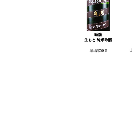
睡龍
生もと 純米吟醸
山田錦50％