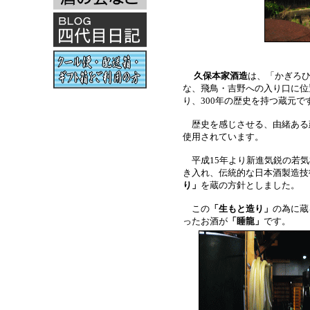
久保本家酒造
は、「かぎろ
な、飛鳥・吉野への入り口に位
り、300年の歴史を持つ蔵元で
歴史を感じさせる、由緒ある
使用されています。
平成15年より新進気鋭の若気
き入れ、伝統的な日本酒製造技
り」
を蔵の方針としました。
この
「生もと造り」
の為に蔵
ったお酒が
「睡龍」
です。